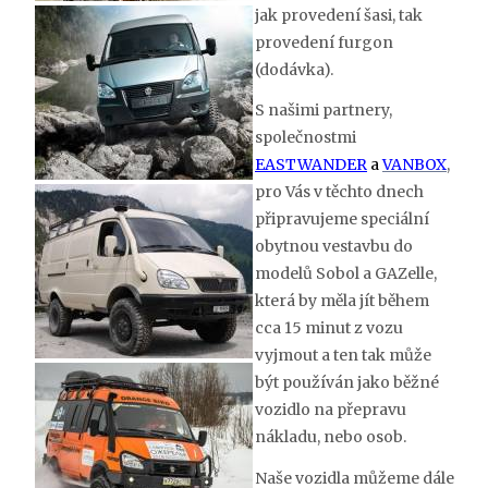
jak provedení šasi, tak
provedení furgon
(dodávka).
S našimi partnery,
společnostmi
EASTWANDER
a
VANBOX
,
pro Vás v těchto dnech
připravujeme speciální
obytnou vestavbu do
modelů Sobol a GAZelle,
která by měla jít během
cca 15 minut z vozu
vyjmout a ten tak může
být používán jako běžné
vozidlo na přepravu
nákladu, nebo osob.
Naše vozidla můžeme dále