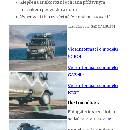
Zlepšená antikorozní ochrana přídavným
nástřikem podvozku a dutin
Výběr ze tří barev včetně "zelené maskovací"
ilustrační foto GAZ BARGUZIN
Více informací o modelu
SOBOL
Více informací o modelu
GAZelle
Více informací o modelu
NEXT
Ilustrační foto:
Fotogalerie speciálních
sedaček RIVIERA
ZDE
Kompletní fotogalerie