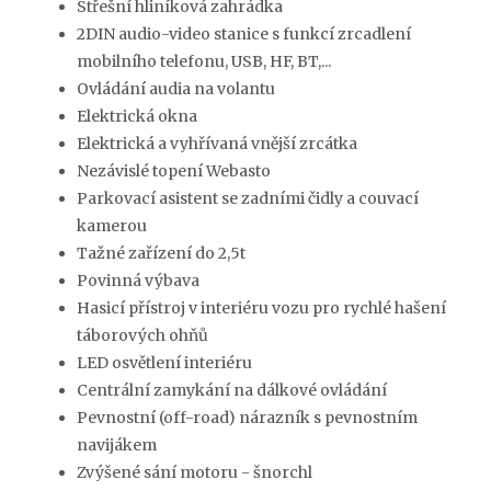
Střešní hliníková zahrádka
2DIN audio-video stanice s funkcí zrcadlení
mobilního telefonu, USB, HF, BT,...
Ovládání audia na volantu
Elektrická okna
Elektrická a vyhřívaná vnější zrcátka
Nezávislé topení Webasto
Parkovací asistent se zadními čidly a couvací
kamerou
Tažné zařízení do 2,5t
Povinná výbava
Hasicí přístroj v interiéru vozu pro rychlé hašení
táborových ohňů
LED osvětlení interiéru
Centrální zamykání na dálkové ovládání
Pevnostní (off-road) nárazník s pevnostním
navijákem
Zvýšené sání motoru - šnorchl