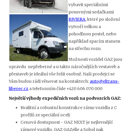
vybavit speciálními
posuvnými sedačkami
RIVIERA
, které po složení
vytvoří velkou a
pohodlnou postel, nebo
například spacím stanem
na střechu vozu.
Možnosti vozidel GAZ jsou
opravdu nepřeberné a u takto náročnějších vestaveb a
přestaveb je ideální vše řešit osobně. Naši prodejci se
Vám budou rádi věnovat na kontaktech:
auto@eltrans-
liberec.cz
a telefonním čísle +420 606 070 000
Největší výhody expedičních vozů na podvozcích GAZ:
Kvalitní a robustní konstrukce rámu vozidla z C
profilů ze speciální oceli
Cenová dostupnost - GAZ NEXT je nejlevnější
rámové vozidlo, GAZ GAZelle a Sobol pak