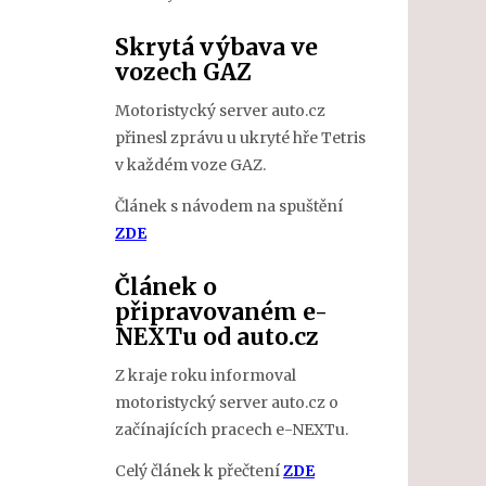
Skrytá výbava ve
vozech GAZ
Motoristycký server auto.cz
přinesl zprávu u ukryté hře Tetris
v každém voze GAZ.
Článek s návodem na spuštění
ZDE
Článek o
připravovaném e-
NEXTu od auto.cz
Z kraje roku informoval
motoristycký server auto.cz o
začínajících pracech e-NEXTu.
Celý článek k přečtení
ZDE