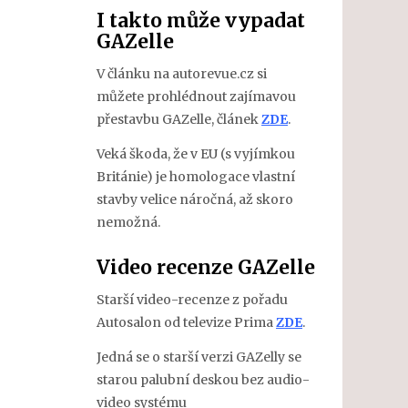
I takto může vypadat
GAZelle
V článku na autorevue.cz si
můžete prohlédnout zajímavou
přestavbu GAZelle, článek
ZDE
.
Veká škoda, že v EU (s vyjímkou
Británie) je homologace vlastní
stavby velice náročná, až skoro
nemožná.
Video recenze GAZelle
Starší video-recenze z pořadu
Autosalon od televize Prima
ZDE
.
Jedná se o starší verzi GAZelly se
starou palubní deskou bez audio-
video systému