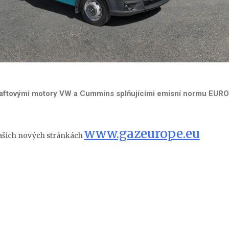
naftovými motory VW a Cummins splňujícími emisní normu EURO
www.gazeurope.eu
ašich nových stránkách