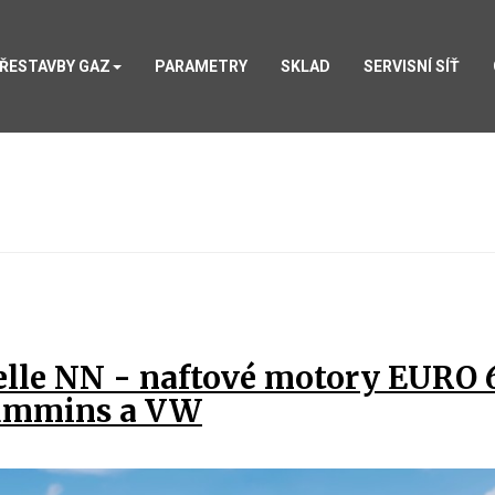
ŘESTAVBY GAZ
PARAMETRY
SKLAD
SERVISNÍ SÍŤ
lle NN - naftové motory EURO 
ummins a VW