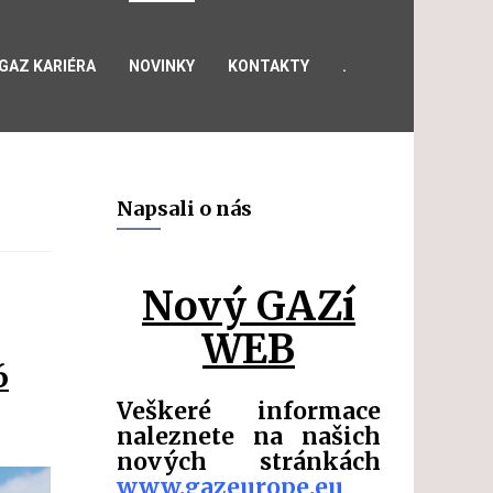
GAZ KARIÉRA
NOVINKY
KONTAKTY
.
Napsali o nás
Nový GAZí
WEB
6
Veškeré informace
naleznete na našich
nových stránkách
www.gazeurope.eu